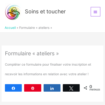
Aller
Men
Soins et toucher
au
princ
contenu
Accueil
Formulaire « ateliers »
Formulaire « ateliers »
Compléter ce formulaire pour finaliser votre inscription et
recevoir les informations en relation avec votre atelier !
0
Partagez
Épingle
Partagez
Tweetez
PARTAGES