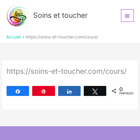
Aller
Men
Soins et toucher
au
princ
contenu
Accueil
https://soins-et-toucher.com/cours/
https://soins-et-toucher.com/cours/
0
Partagez
Épingle
Partagez
Tweetez
PARTAGES