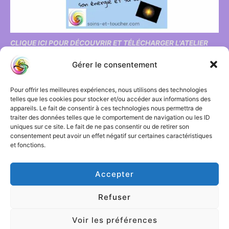
CLIQUE ICI POUR DÉCOUVRIR ET TÉLÉCHARGER L'ATELIER
OFFERT !
Gérer le consentement
"Ressentir l'énergie et toucher massage pour animaux"
Pour offrir les meilleures expériences, nous utilisons des technologies
telles que les cookies pour stocker et/ou accéder aux informations des
appareils. Le fait de consentir à ces technologies nous permettra de
traiter des données telles que le comportement de navigation ou les ID
Mes formations en ligne
uniques sur ce site. Le fait de ne pas consentir ou de retirer son
consentement peut avoir un effet négatif sur certaines caractéristiques
et fonctions.
Accepter
Refuser
Copyright © 2026
Soins et toucher
| Propulsé par
Astra Thème
WordPress
Voir les préférences