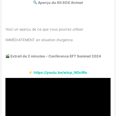
Aperçu du Kit SOS Animal
Voici un aperçu de ce que vous pourrez utiliser
IMMÉDIATEMENT en situation d’urgence.
Extrait de 2 minutes – Conférence EFT Sommet 2024
https://youtu.be/wtcp_NGctRo