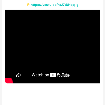
https://youtu.be/ntJ7tDNqq_g