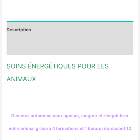
Soins
énergétiques
pour
Description
les
Avis (0)
animaux
SOINS ÉNERGÉTIQUES POUR LES
ANIMAUX
Devenez autonome pour apaiser, soigner et rééquilibrer
votre animal grâce à 4 formations et 1 bonus réunissant 10