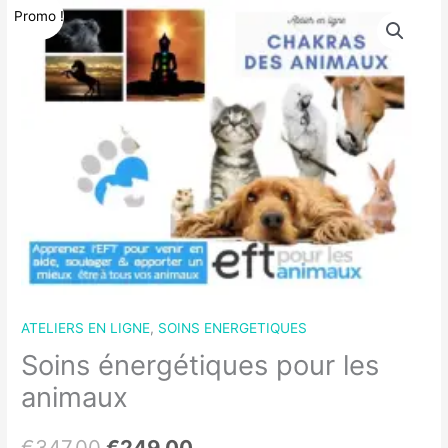
Promo !
ATELIERS EN LIGNE
,
SOINS ENERGETIQUES
Soins énergétiques pour les
animaux
Le
Le
€
347.00
€
249.00