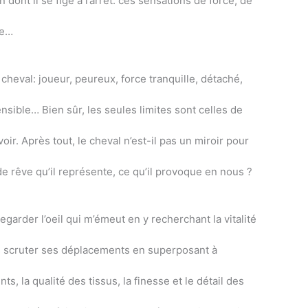
ont il se fige à l’arrêt: ces sensations de force, de
re…
heval: joueur, peureux, force tranquille, détaché,
 sensible… Bien sûr, les seules limites sont celles de
oir. Après tout, le cheval n’est-il pas un miroir pour
de rêve qu’il représente, ce qu’il provoque en nous ?
egarder l’oeil qui m’émeut en y recherchant la vitalité
is scruter ses déplacements en superposant à
 la qualité des tissus, la finesse et le détail des