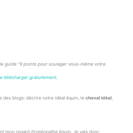
e le guide “9 points pour soulager vous-même votre
le télécharger gratuitement.
e des blogs: décrire notre idéal équin, le
cheval idéal
,
iant mon regard d’ostéopathe équin. Je vais donc