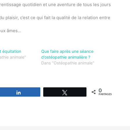
pprentissage quotidien et une aventure de tous les jours
u plaisir, c’est ce qui fait la qualité de la relation entre
 deux âmes…
t équitation
Que faire après une séance
thie animale"
d’ostéopathie animalière ?
Dans "Ostéopathie animale"
0
Partagez
Tweetez
PARTAGES