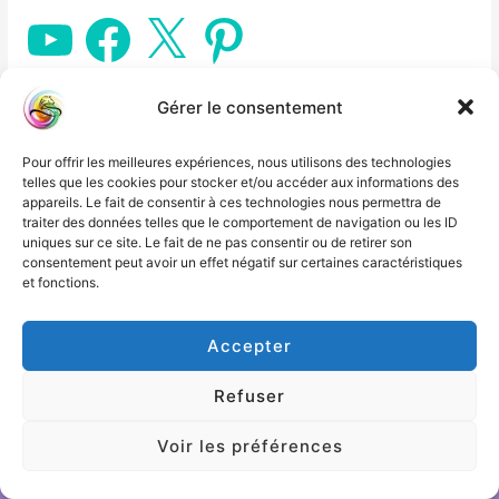
n
c
Y
F
X
P
i
t
o
a
i
u
c
n
t
u
T
e
t
i
e
u
b
e
b
o
r
a
l
Gérer le consentement
e
o
e
k
s
l
e
t
é
s
Pour offrir les meilleures expériences, nous utilisons des technologies
t
t
telles que les cookies pour stocker et/ou accéder aux informations des
a
appareils. Le fait de consentir à ces technologies nous permettra de
i
:
traiter des données telles que le comportement de navigation ou les ID
t
€
uniques sur ce site. Le fait de ne pas consentir ou de retirer son
2
consentement peut avoir un effet négatif sur certaines caractéristiques
Plan du site
:
4
et fonctions.
€
9
3
.
Tous les articles
Accepter
4
0
7
0
.
.
Refuser
0
0
Voir les préférences
.
Contact