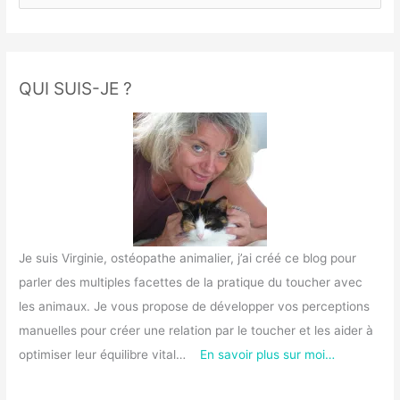
c
h
e
r
QUI SUIS-JE ?
c
h
e
r
:
Je suis Virginie, ostéopathe animalier, j’ai créé ce blog pour
parler des multiples facettes de la pratique du toucher avec
les animaux. Je vous propose de développer vos perceptions
manuelles pour créer une relation par le toucher et les aider à
optimiser leur équilibre vital…
En savoir plus sur moi…