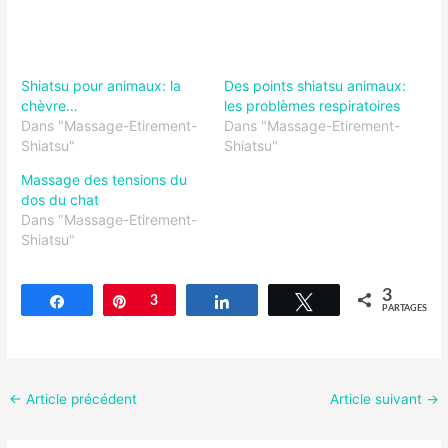
Shiatsu pour animaux: la
Des points shiatsu animaux:
chèvre…
les problèmes respiratoires
Dans "Massage-Etirement-
Dans "Massage-Etirement-
Shiatsu"
Shiatsu"
Massage des tensions du
dos du chat
Dans "Massage-Etirement-
Shiatsu"
3
Partagez
Épingle
3
Partagez
Tweetez
PARTAGES
←
Article précédent
Article suivant
→