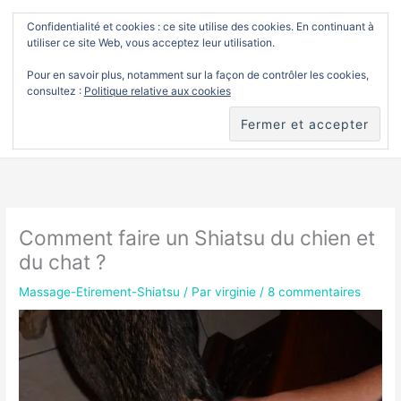
Aller
Confidentialité et cookies : ce site utilise des cookies. En continuant à
Men
Soins et toucher
utiliser ce site Web, vous acceptez leur utilisation.
au
princ
Pour en savoir plus, notamment sur la façon de contrôler les cookies,
contenu
consultez :
Politique relative aux cookies
Accueil
Différentes approches de toucher
Massage-Etirement-Shiatsu
Comment faire un Shiatsu du chien et du chat ?
Comment faire un Shiatsu du chien et
du chat ?
Massage-Etirement-Shiatsu
/ Par
virginie
/
8 commentaires