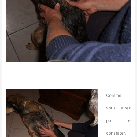
Comme
vous avez
pu le
constater,