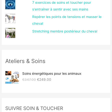
7 exercices de soins et toucher pour
s'entraîner à sentir avec ses mains
Repérer les points de tensions et masser le
cheval
Stretching membre postérieur du cheval
Ateliers & Soins
Soins énergétiques pour les animaux
L
L
€
347.00
€
249.00
e
e
p
p
r
r
i
i
x
x
SUIVRE SOIN & TOUCHER
i
a