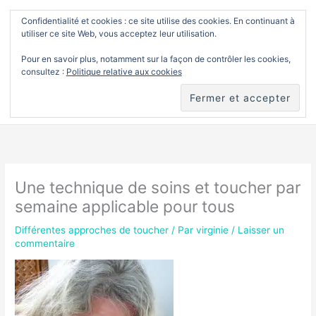
Aller
Confidentialité et cookies : ce site utilise des cookies. En continuant à
Men
Soins et toucher
utiliser ce site Web, vous acceptez leur utilisation.
au
princ
Pour en savoir plus, notamment sur la façon de contrôler les cookies,
contenu
consultez :
Politique relative aux cookies
Accueil
Différentes approches de toucher
Une technique de soins et toucher par semaine applicable pour
tous
Une technique de soins et toucher par
semaine applicable pour tous
Différentes approches de toucher
/ Par
virginie
/
Laisser un
commentaire