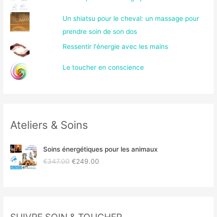
Un shiatsu pour le cheval: un massage pour
prendre soin de son dos
Ressentir l'énergie avec les mains
Le toucher en conscience
Ateliers & Soins
Soins énergétiques pour les animaux
L
L
€
347.00
€
249.00
e
e
p
p
r
r
i
i
x
x
SUIVRE SOIN & TOUCHER