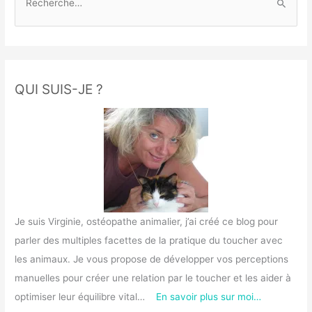
e
c
h
e
r
QUI SUIS-JE ?
c
h
e
r
:
Je suis Virginie, ostéopathe animalier, j’ai créé ce blog pour
parler des multiples facettes de la pratique du toucher avec
les animaux. Je vous propose de développer vos perceptions
manuelles pour créer une relation par le toucher et les aider à
optimiser leur équilibre vital…
En savoir plus sur moi…