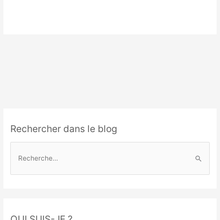
Rechercher dans le blog
R
e
c
h
e
r
QUI SUIS-JE ?