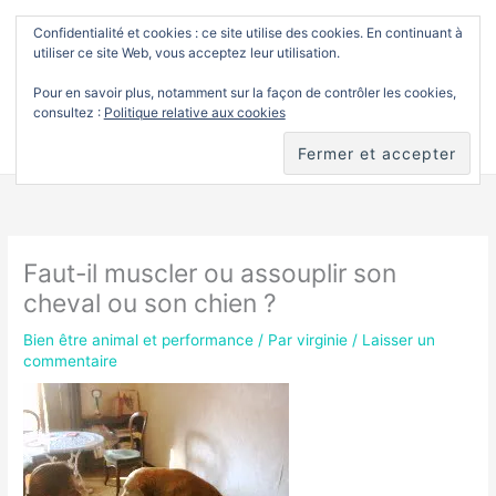
Aller
Confidentialité et cookies : ce site utilise des cookies. En continuant à
Men
Soins et toucher
utiliser ce site Web, vous acceptez leur utilisation.
au
princ
Pour en savoir plus, notamment sur la façon de contrôler les cookies,
contenu
consultez :
Politique relative aux cookies
Accueil
Bien être animal et performance
Faut-il muscler ou assouplir son cheval ou son chien ?
Faut-il muscler ou assouplir son
cheval ou son chien ?
Bien être animal et performance
/ Par
virginie
/
Laisser un
commentaire