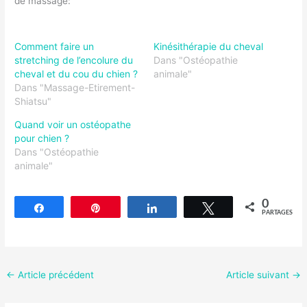
de massage:
Comment faire un
Kinésithérapie du cheval
stretching de l’encolure du
Dans "Ostéopathie
cheval et du cou du chien ?
animale"
Dans "Massage-Etirement-
Shiatsu"
Quand voir un ostéopathe
pour chien ?
Dans "Ostéopathie
animale"
0
Partagez
Épingle
Partagez
Tweetez
PARTAGES
←
Article précédent
Article suivant
→