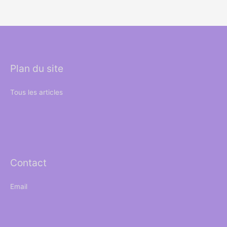
t
é
s
t
t
a
i
:
t
€
2
Plan du site
:
4
€
9
3
.
Tous les articles
4
0
7
0
.
.
0
0
.
Contact
Email