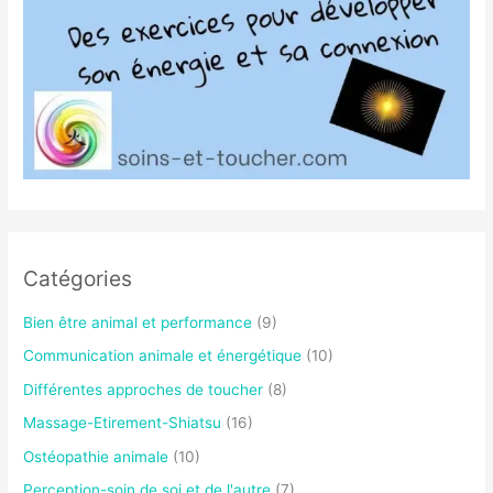
Catégories
Bien être animal et performance
(9)
Communication animale et énergétique
(10)
Différentes approches de toucher
(8)
Massage-Etirement-Shiatsu
(16)
Ostéopathie animale
(10)
Perception-soin de soi et de l'autre
(7)